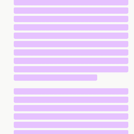
█████████████████████████████
█████████████████████████████
█████████████████████████████
█████████████████████████████
█████████████████████████████
█████████████████████████████
█████████████████████████████
█████████████████████████████
█████████████████████████████
█████████████████████
█████████████████████████████
█████████████████████████████
█████████████████████████████
█████████████████████████████
█████████████████████████████
█████████████████████████████