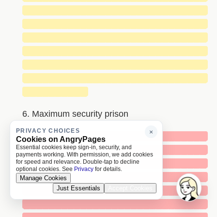
█████████████████████████████
█████████████████████████████
█████████████████████████████
█████████████████████████████
█████████████████████████████
█████████████████████████████
██████████
6. Maximum security prison
PRIVACY CHOICES
×
█████████████████████████████
Cookies on AngryPages
Essential cookies keep sign-in, security, and
█████████████████████████████
payments working. With permission, we add cookies
█████████████████████████████
for speed and relevance. Double-tap to decline
optional cookies. See
Privacy
for details.
█████████████████████████████
Manage Cookies
Just Essentials
Accept Cookies
█████████████████████████████
█████████████████████████████