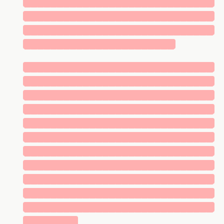
█████████████████████████████
█████████████████████████████
█████████████████████████████
███████████████████████
█████████████████████████████
█████████████████████████████
█████████████████████████████
█████████████████████████████
█████████████████████████████
█████████████████████████████
█████████████████████████████
█████████████████████████████
█████████████████████████████
█████████████████████████████
█████████████████████████████
████████