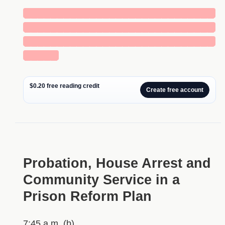
█████████████████████████████
█████████████████████████████
█████████████████████████████
█████
$0.20 free reading credit
Create free account
Probation, House Arrest and
Community Service in a
Prison Reform Plan
7:45 a.m. (b)