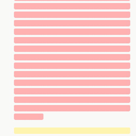
█████████████████████████████
█████████████████████████████
█████████████████████████████
█████████████████████████████
█████████████████████████████
█████████████████████████████
█████████████████████████████
█████████████████████████████
█████████████████████████████
█████████████████████████████
█████████████████████████████
█████████████████████████████
█████████████████████████████
███████
█████████████████████████████