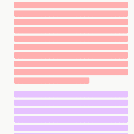
█████████████████████████████
█████████████████████████████
█████████████████████████████
█████████████████████████████
█████████████████████████████
█████████████████████████████
█████████████████████████████
█████████████████████████████
█████████████████████████████
███████████████████
█████████████████████████████
█████████████████████████████
█████████████████████████████
█████████████████████████████
█████████████████████████████