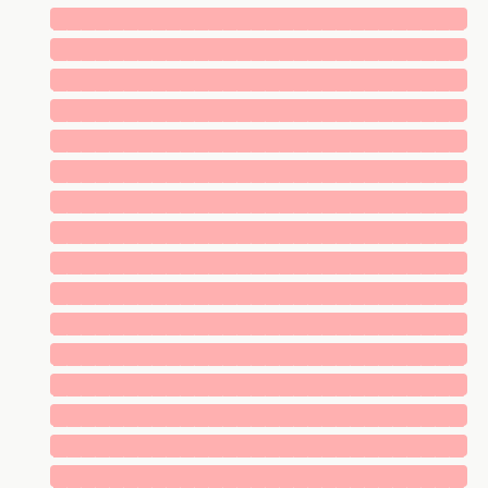
█████████████████████████████
█████████████████████████████
█████████████████████████████
█████████████████████████████
█████████████████████████████
█████████████████████████████
█████████████████████████████
█████████████████████████████
█████████████████████████████
█████████████████████████████
█████████████████████████████
█████████████████████████████
█████████████████████████████
█████████████████████████████
█████████████████████████████
█████████████████████████████