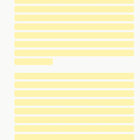
█████████████████████████████
█████████████████████████████
█████████████████████████████
█████████████████████████████
█████████████████████████████
█████████████████████████████
█████████████████████████████
█████████
█████████████████████████████
█████████████████████████████
█████████████████████████████
█████████████████████████████
█████████████████████████████
█████████████████████████████
█████████████████████████████
█████████████████████████████