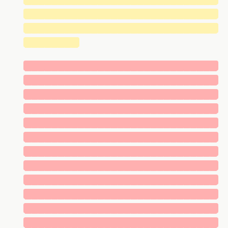
█████████████████████████████
█████████████████████████████
████████
█████████████████████████████
█████████████████████████████
█████████████████████████████
█████████████████████████████
█████████████████████████████
█████████████████████████████
█████████████████████████████
█████████████████████████████
█████████████████████████████
█████████████████████████████
█████████████████████████████
█████████████████████████████