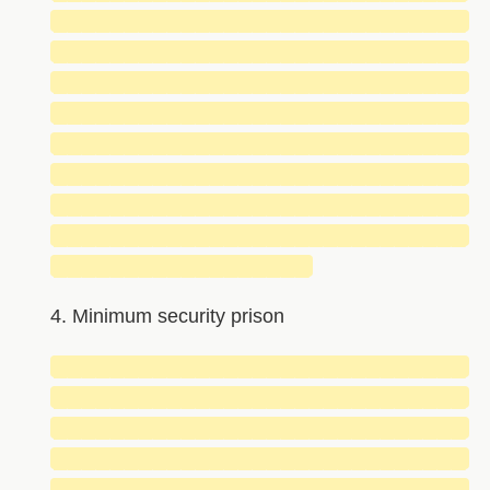
█████████████████████████████
█████████████████████████████
█████████████████████████████
█████████████████████████████
█████████████████████████████
█████████████████████████████
█████████████████████████████
█████████████████████████████
██████████████████
4. Minimum security prison
█████████████████████████████
█████████████████████████████
█████████████████████████████
█████████████████████████████
█████████████████████████████