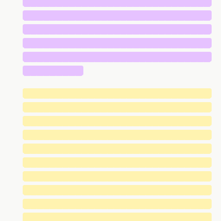
█████████████████████████████
█████████████████████████████
█████████████████████████████
█████████████████████████████
█████████████████████████████
█████████
█████████████████████████████
█████████████████████████████
█████████████████████████████
█████████████████████████████
█████████████████████████████
█████████████████████████████
█████████████████████████████
█████████████████████████████
█████████████████████████████
█████████████████████████████