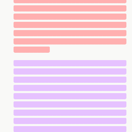
█████████████████████████████
█████████████████████████████
█████████████████████████████
█████████████████████████████
█████████████████████████████
█████████████████████████████
█████████
█████████████████████████████
█████████████████████████████
█████████████████████████████
█████████████████████████████
█████████████████████████████
█████████████████████████████
█████████████████████████████
█████████████████████████████
█████████████████████████████