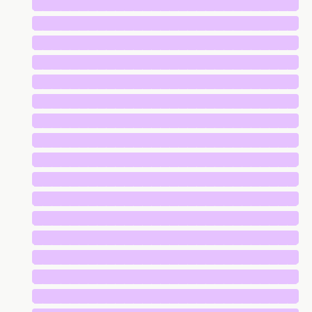
█████████████████████████████
█████████████████████████████
█████████████████████████████
█████████████████████████████
█████████████████████████████
█████████████████████████████
█████████████████████████████
█████████████████████████████
█████████████████████████████
█████████████████████████████
█████████████████████████████
█████████████████████████████
█████████████████████████████
█████████████████████████████
█████████████████████████████
█████████████████████████████