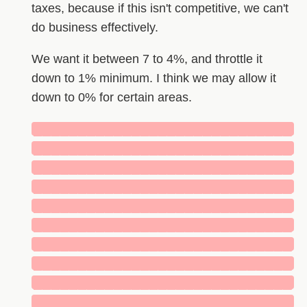
taxes, because if this isn't competitive, we can't
do business effectively.
We want it between 7 to 4%, and throttle it
down to 1% minimum. I think we may allow it
down to 0% for certain areas.
█████████████████████████████
█████████████████████████████
█████████████████████████████
█████████████████████████████
█████████████████████████████
█████████████████████████████
█████████████████████████████
█████████████████████████████
█████████████████████████████
█████████████████████████████