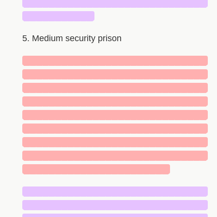
█████████████████████████████
███████████
5. Medium security prison
█████████████████████████████
█████████████████████████████
█████████████████████████████
█████████████████████████████
█████████████████████████████
█████████████████████████████
█████████████████████████████
█████████████████████████████
███████████████████████
█████████████████████████████
█████████████████████████████