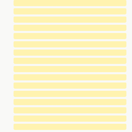
█████████████████████████████
█████████████████████████████
█████████████████████████████
█████████████████████████████
█████████████████████████████
█████████████████████████████
█████████████████████████████
█████████████████████████████
█████████████████████████████
█████████████████████████████
█████████████████████████████
█████████████████████████████
█████████████████████████████
█████████████████████████████
█████████████████████████████
█████████████████████████████