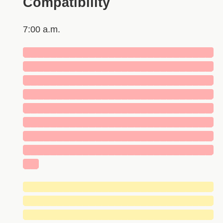
Compatibility
7:00 a.m.
█████████████████████████████
█████████████████████████████
█████████████████████████████
█████████████████████████████
█████████████████████████████
█████████████████████████████
█████████████████████████████
█████████████████████████████
██
█████████████████████████████
█████████████████████████████
█████████████████████████████