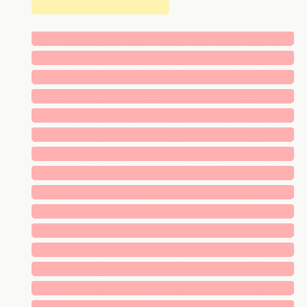
███████████████
█████████████████████████████
█████████████████████████████
█████████████████████████████
█████████████████████████████
█████████████████████████████
█████████████████████████████
█████████████████████████████
█████████████████████████████
█████████████████████████████
█████████████████████████████
█████████████████████████████
█████████████████████████████
█████████████████████████████
█████████████████████████████