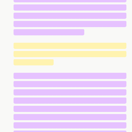
█████████████████████████████
█████████████████████████████
█████████████████████████████
██████████████████
█████████████████████████████
█████████████████████████████
██████████
█████████████████████████████
█████████████████████████████
█████████████████████████████
█████████████████████████████
█████████████████████████████
█████████████████████████████
█████████████████████████████