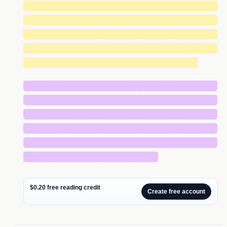
█████████████████████████████
█████████████████████████████
█████████████████████████████
█████████████████████████████
██████████████████████████
█████████████████████████████
█████████████████████████████
█████████████████████████████
█████████████████████████████
█████████████████████████████
████████████████████
$0.20 free reading credit
Create free account