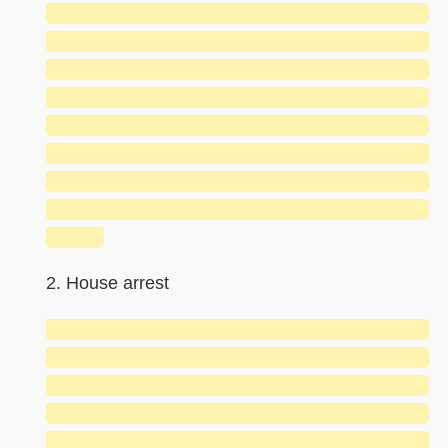
█████████████████████████████
█████████████████████████████
█████████████████████████████
█████████████████████████████
█████████████████████████████
█████████████████████████████
█████████████████████████████
█████████████████████████████
████
2. House arrest
█████████████████████████████
█████████████████████████████
█████████████████████████████
█████████████████████████████
█████████████████████████████