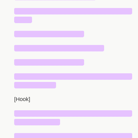
█████████████████████████████
████
█████████████████
██████████████████████
█████████████████
█████████████████████████████
██████████
[Hook]
█████████████████████████████
███████████
█████████████████████████████