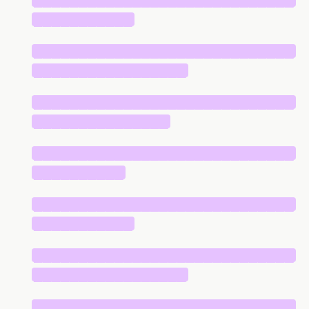
███████████
█████████████████████████████
█████████████████
█████████████████████████████
███████████████
█████████████████████████████
██████████
█████████████████████████████
███████████
█████████████████████████████
█████████████████
█████████████████████████████