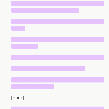
█████████████████████████████
█████████████████████
█████████████████████████████
████
█████████████████████████████
████████
█████████████████████████████
███████████████████████
█████████████████████████████
█████████████
[Hook]
█████████████████████████████