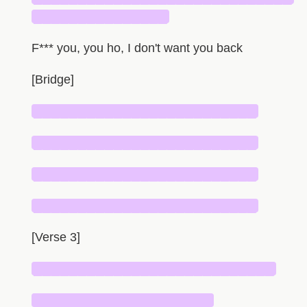
███████████████
F*** you, you ho, I don't want you back
[Bridge]
█████████████████████████
█████████████████████████
█████████████████████████
█████████████████████████
[Verse 3]
███████████████████████████
████████████████████