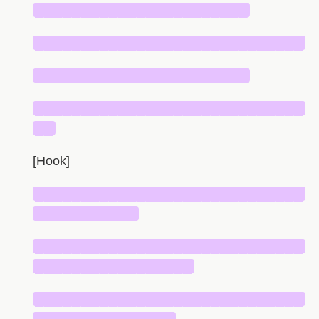
███████████████████████
█████████████████████████████
███████████████████████
█████████████████████████████
██
[Hook]
█████████████████████████████
███████████
█████████████████████████████
█████████████████
█████████████████████████████
███████████████