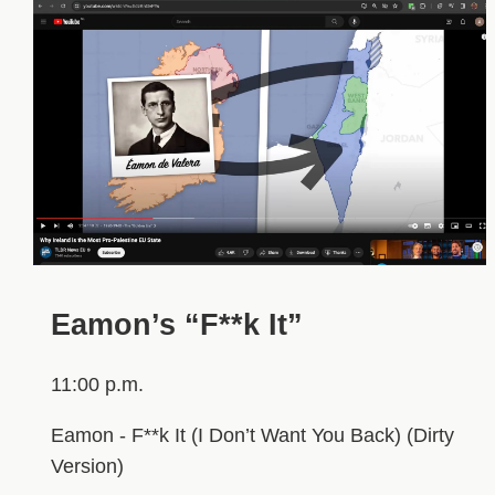
Eamon’s “F**k It”
11:00 p.m.
Eamon - F**k It (I Don’t Want You Back) (Dirty
Version)