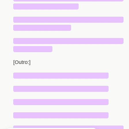
█████████████████
█████████████████████████████
███████████████
█████████████████████████████
██████████
[Outro:]
█████████████████████████
█████████████████████████
█████████████████████████
█████████████████████████
█████████████████████████████