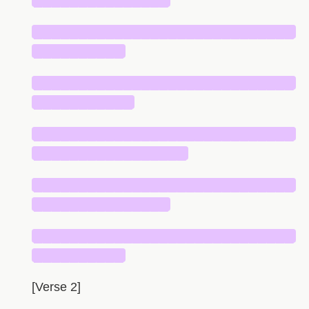
█████████████████████████████
██████████
█████████████████████████████
███████████
█████████████████████████████
█████████████████
█████████████████████████████
███████████████
█████████████████████████████
██████████
[Verse 2]