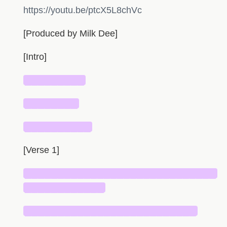
https://youtu.be/ptcX5L8chVc
[Produced by Milk Dee]
[Intro]
█████████
████████
██████████
[Verse 1]
█████████████████████████████
████████████
██████████████████████████