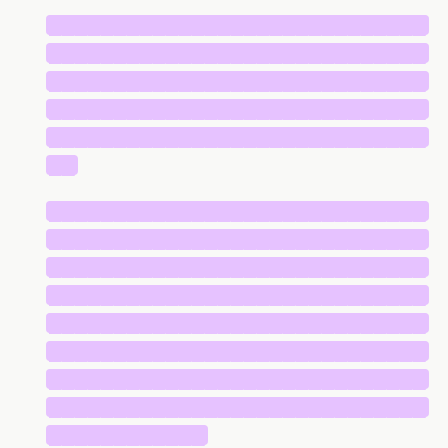
█████████████████████████████
█████████████████████████████
█████████████████████████████
█████████████████████████████
█████████████████████████████
██
█████████████████████████████
█████████████████████████████
█████████████████████████████
█████████████████████████████
█████████████████████████████
█████████████████████████████
█████████████████████████████
█████████████████████████████
████████████