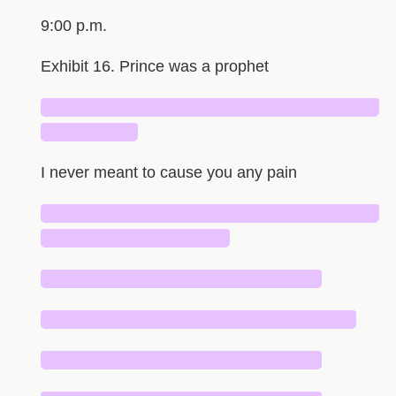
9:00 p.m.
Exhibit 16. Prince was a prophet
█████████████████████████████
████████
I never meant to cause you any pain
█████████████████████████████
████████████████
████████████████████████
███████████████████████████
████████████████████████