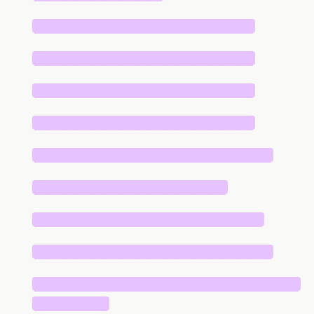
████████████████████████
████████████████████████
████████████████████████
████████████████████████
██████████████████████████
█████████████████████
█████████████████████████
██████████████████████████
█████████████████████████████
████████