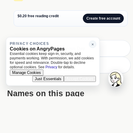
$0.20 free reading credit
Create free account
PRIVACY CHOICES
×
Previous Day
Cookies on AngryPages
Essential cookies keep sign-in, security, and
payments working. With permission, we add cookies
for speed and relevance. Double-tap to decline
Next Day
optional cookies. See
Privacy
for details.
Manage Cookies
Just Essentials
Accept Cookies
Names on this page
1 matched name linked to the Names index.
Prophet Muhammad