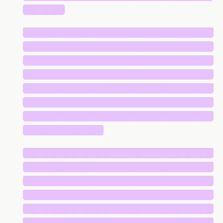
██████
█████████████████████████████
█████████████████████████████
█████████████████████████████
█████████████████████████████
█████████████████████████████
█████████████████████████████
█████████████████████████████
████████████
█████████████████████████████
█████████████████████████████
█████████████████████████████
█████████████████████████████
█████████████████████████████
█████████████████████████████