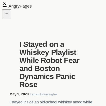
AngryPages
I Stayed on a
Whiskey Playlist
While Robot Fear
and Boston
Dynamics Panic
Rose
May 9, 2020
·
Lehan Edirisinghe
I stayed inside an old-school whiskey mood while