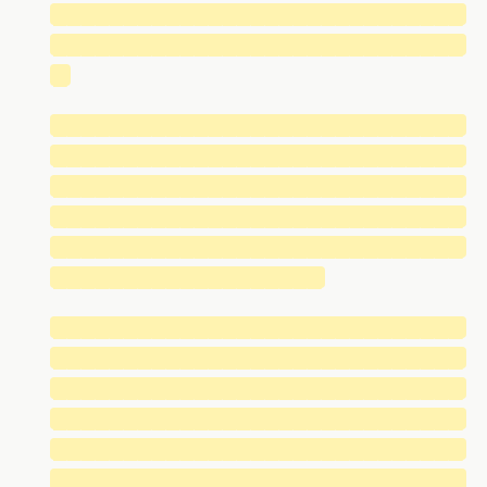
█████████████████████████████
█████████████████████████████
█
█████████████████████████████
█████████████████████████████
█████████████████████████████
█████████████████████████████
█████████████████████████████
███████████████████
█████████████████████████████
█████████████████████████████
█████████████████████████████
█████████████████████████████
█████████████████████████████
█████████████████████████████