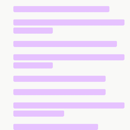
█████████████████████████
█████████████████████████████
██████████
███████████████████████████
█████████████████████████████
██████████
████████████████████████
████████████████████████
█████████████████████████████
█████████████
██████████████████████