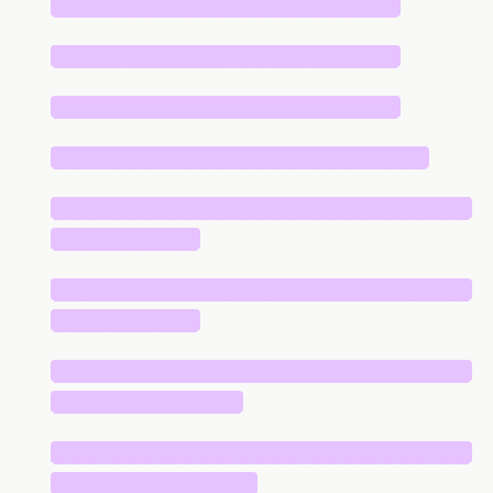
████████████████████████
████████████████████████
████████████████████████
██████████████████████████
█████████████████████████████
██████████
█████████████████████████████
██████████
█████████████████████████████
█████████████
█████████████████████████████
██████████████