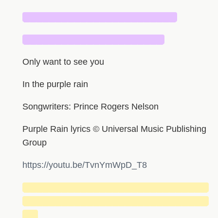
████████████████████████
██████████████████████
Only want to see you
In the purple rain
Songwriters: Prince Rogers Nelson
Purple Rain lyrics © Universal Music Publishing
Group
https://youtu.be/TvnYmWpD_T8
█████████████████████████████
█████████████████████████████
██