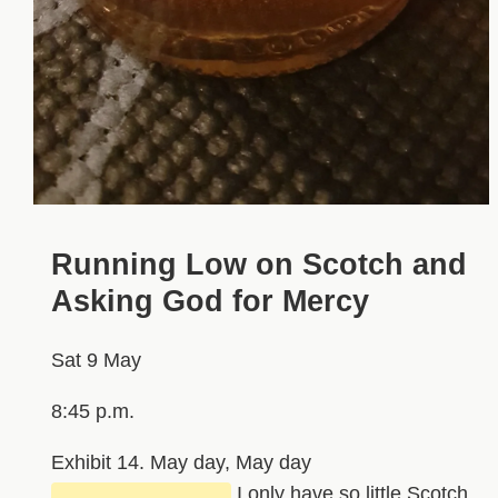
Running Low on Scotch and
Asking God for Mercy
Sat 9 May
8:45 p.m.
Exhibit 14. May day, May day
████████████
I only have so little Scotch