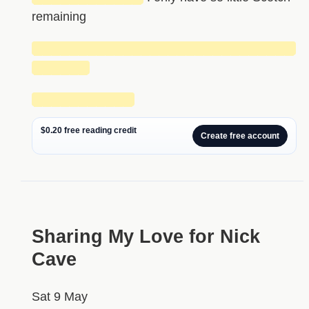
remaining
█████████████████████████████
██████
███████████
$0.20 free reading credit
Create free account
Sharing My Love for Nick
Cave
Sat 9 May