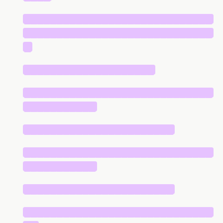
█████████████████████████████
█████████████████████████████
█
████████████████████
█████████████████████████████
███████████
███████████████████████
█████████████████████████████
███████████
███████████████████████
█████████████████████████████