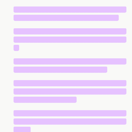
█████████████████████████████
███████████████████████████
█████████████████████████████
█████████████████████████████
█
█████████████████████████████
████████████████████████
█████████████████████████████
█████████████████████████████
████████████████
█████████████████████████████
█████████████████████████████
████