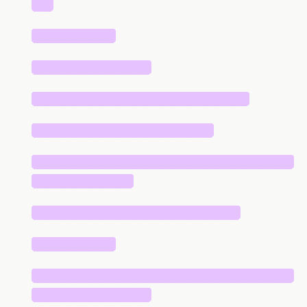
██
█████████
█████████████
████████████████████████
████████████████████
█████████████████████████████
███████████
███████████████████████
█████████
█████████████████████████████
█████████████