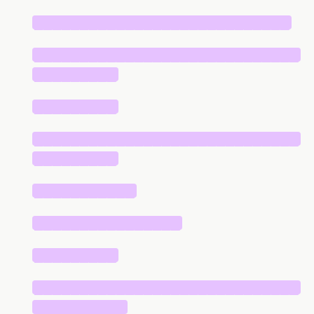
████████████████████████████
█████████████████████████████
█████████
█████████
█████████████████████████████
█████████
███████████
████████████████
█████████
█████████████████████████████
██████████