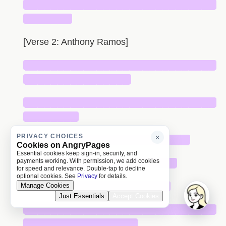
█████████████████████████████
███████
[Verse 2: Anthony Ramos]
█████████████████████████████
████████████████
█████████████████████████████
████████
PRIVACY CHOICES
×
█████████████████████████
Cookies on AngryPages
Essential cookies keep sign-in, security, and
payments working. With permission, we add cookies
███████████████████████
for speed and relevance. Double-tap to decline
optional cookies. See
Privacy
for details.
██████████████████████
Manage Cookies
Just Essentials
Accept Cookies
█████████████████████████████
█████████████████