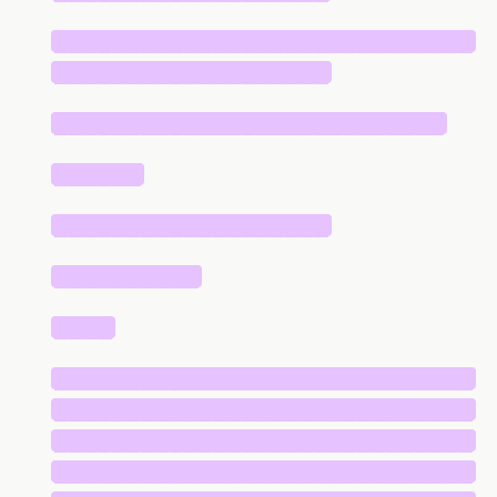
█████████████████████████████
███████████████████
███████████████████████████
██████
███████████████████
██████████
████
█████████████████████████████
█████████████████████████████
█████████████████████████████
█████████████████████████████