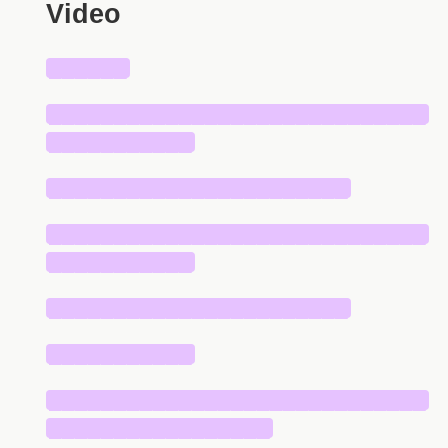
Video
██████
█████████████████████████████
███████████
███████████████████████
█████████████████████████████
███████████
███████████████████████
███████████
█████████████████████████████
█████████████████