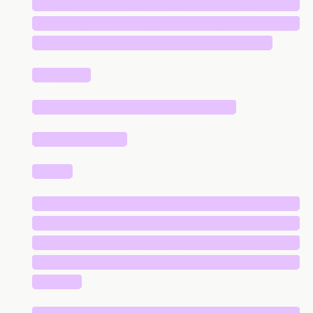
█████████████████████████████
█████████████████████████████
██████████████████████████
██████
██████████████████████
██████████
████
█████████████████████████████
█████████████████████████████
█████████████████████████████
█████████████████████████████
█████