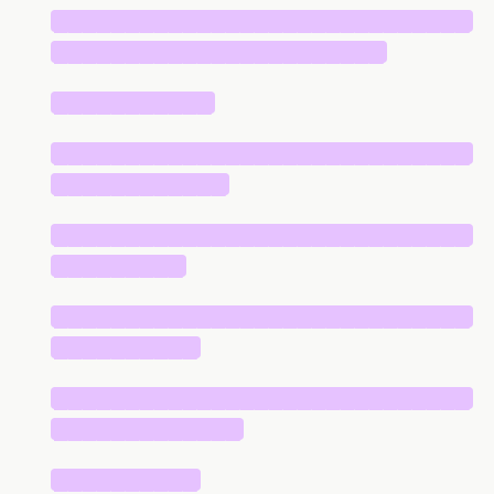
█████████████████████████████
███████████████████████
███████████
█████████████████████████████
████████████
█████████████████████████████
█████████
█████████████████████████████
██████████
█████████████████████████████
█████████████
██████████