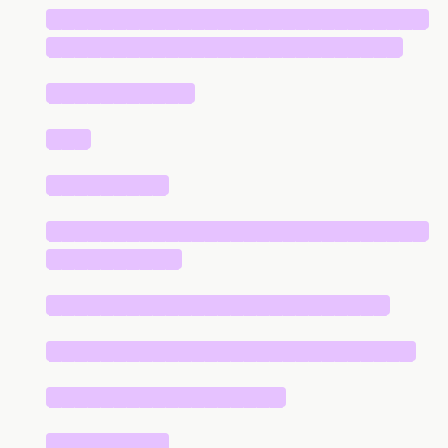
█████████████████████████████
███████████████████████████
███████████
███
█████████
█████████████████████████████
██████████
██████████████████████████
████████████████████████████
██████████████████
█████████