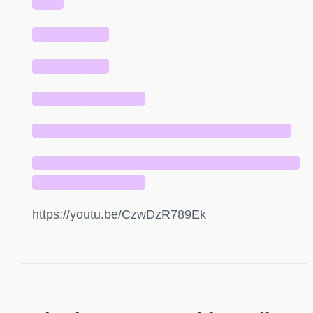
███
████████
████████
████████████
████████████████████████████
█████████████████████████████
████████████
https://youtu.be/CzwDzR789Ek