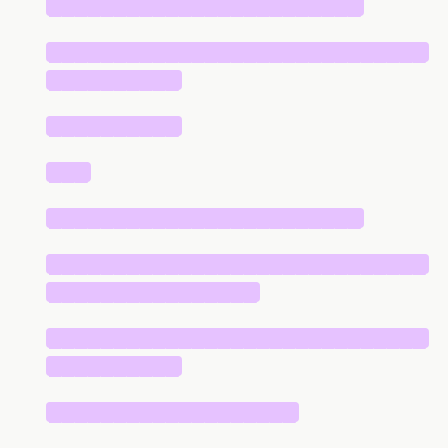
████████████████████████
█████████████████████████████
██████████
██████████
███
████████████████████████
█████████████████████████████
████████████████
█████████████████████████████
██████████
███████████████████