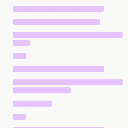
████████████████████████
███████████████████████
█████████████████████████████
████
███
████████████████████████
█████████████████████████████
███████████████
██████████
███