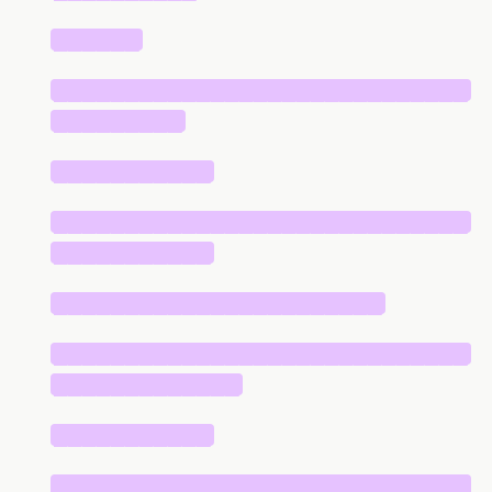
██████
█████████████████████████████
█████████
███████████
█████████████████████████████
███████████
███████████████████████
█████████████████████████████
█████████████
███████████
█████████████████████████████