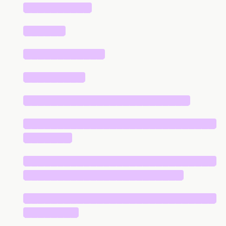
██████████
██████
████████████
█████████
█████████████████████████
█████████████████████████████
███████
█████████████████████████████
████████████████████████
█████████████████████████████
████████