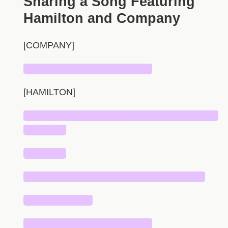
Sharing a Song Featuring
Hamilton and Company
[COMPANY]
███████████████████
[HAMILTON]
█████████████████████████████
██████
██████
███████████████████████████
██████████
███████████████████