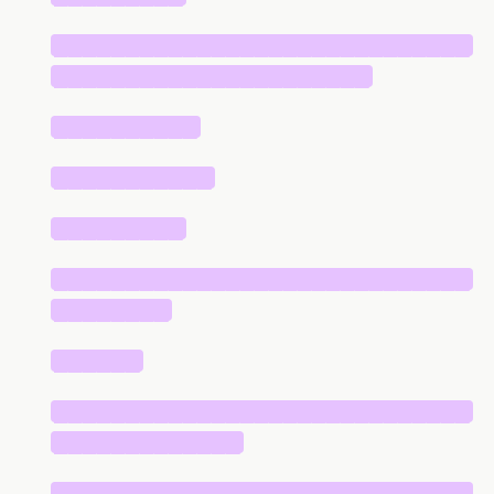
█████████████████████████████
██████████████████████
██████████
███████████
█████████
█████████████████████████████
████████
██████
█████████████████████████████
█████████████
█████████████████████████████