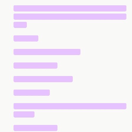
█████████████████████████████
█████████████████████████████
███
██████
█████████████████
███████████
███████████████
█████████
█████████████████████████████
█████
███████████