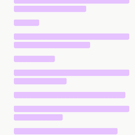
█████████████████████████████
██████████████████
██████
█████████████████████████████
███████████████████
██████████
█████████████████████████████
█████████████
████████████████████████████
█████████████████████████████
████████████
██████████████████████████