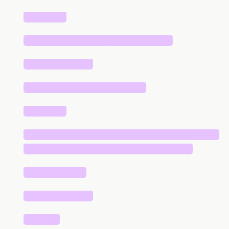
██████
██████████████████████
██████████
██████████████████
██████
█████████████████████████████
█████████████████████████
█████████
██████████
█████