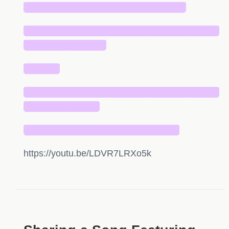
████████████████████████
█████████████████████████████
████████████
█████
█████████████████████████████
███████████
███████████████████████
https://youtu.be/LDVR7LRXo5k