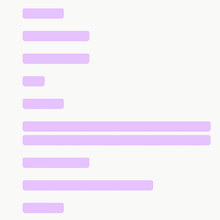
██████
██████████
██████████
███
██████
█████████████████████████████
█████████████████████████████
██████████
████████████████████
██████