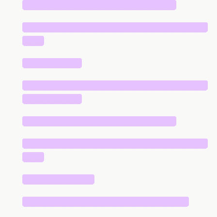
████████████████████████
█████████████████████████████
███
█████████
█████████████████████████████
█████████
████████████████████████
█████████████████████████████
███
███████████
██████████████████████████