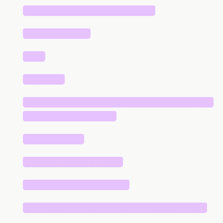
████████████████████
██████████
███
██████
█████████████████████████████
██████████████
█████████
███████████████
████████████████
████████████████████████████