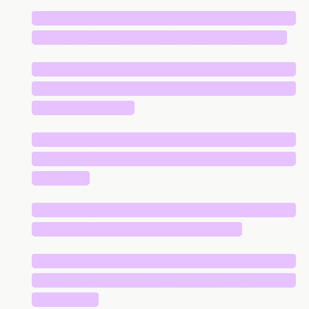
█████████████████████████████
████████████████████████████
█████████████████████████████
█████████████████████████████
███████████
█████████████████████████████
█████████████████████████████
██████
█████████████████████████████
███████████████████████
█████████████████████████████
█████████████████████████████
███████