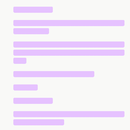
██████████
█████████████████████████████
█████████
█████████████████████████████
█████████████████████████████
███
█████████████████████
██████
██████████
█████████████████████████████
█████████████