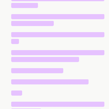
████████
█████████████████████████████
█████████████
█████████████████████████████
██
█████████████████████████████
█████████████████████
████████████████
████████████████████████
███
█████████████████████████████