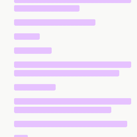
████████████████
████████████████████
██████
█████████
█████████████████████████████
██████████████████████████
██████████
█████████████████████████████
████████████████████████
████████████████████████████