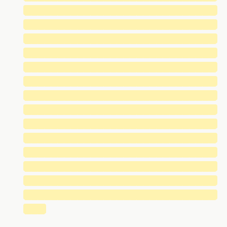
█████████████████████████████
█████████████████████████████
█████████████████████████████
█████████████████████████████
█████████████████████████████
█████████████████████████████
█████████████████████████████
█████████████████████████████
█████████████████████████████
█████████████████████████████
█████████████████████████████
█████████████████████████████
█████████████████████████████
█████████████████████████████
███