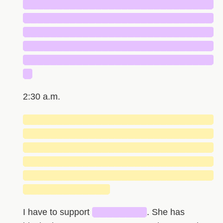
█████████████████████████████
█████████████████████████████
█████████████████████████████
█████████████████████████████
█████████████████████████████
█
2:30 a.m.
█████████████████████████████
█████████████████████████████
█████████████████████████████
█████████████████████████████
█████████████████████████████
█████████████
I have to support
████████
. She has