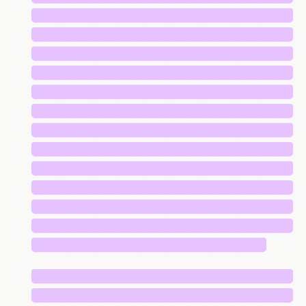
█████████████████████████████
█████████████████████████████
█████████████████████████████
█████████████████████████████
█████████████████████████████
█████████████████████████████
█████████████████████████████
█████████████████████████████
█████████████████████████████
█████████████████████████████
█████████████████████████████
█████████████████████████████
██████████████████████████
█████████████████████████████
█████████████████████████████