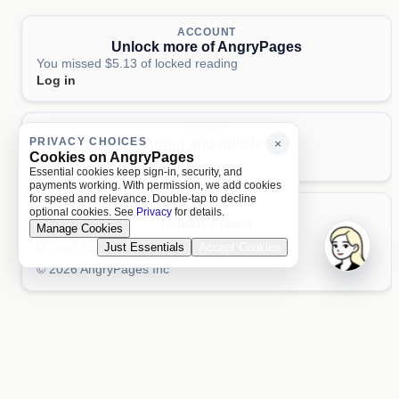
ACCOUNT
Unlock more of AngryPages
You missed $5.13 of locked reading
Log in
PAGES
PRIVACY CHOICES
About and policies
×
Cookies on AngryPages
About
Terms
Privacy
AI
Essential cookies keep sign-in, security, and
payments working. With permission, we add cookies
for speed and relevance. Double-tap to decline
LOCALE
optional cookies. See
Privacy
for details.
United States
Manage Cookies
United States
Just Essentials
Accept Cookies
Aa 文
© 2026 AngryPages Inc