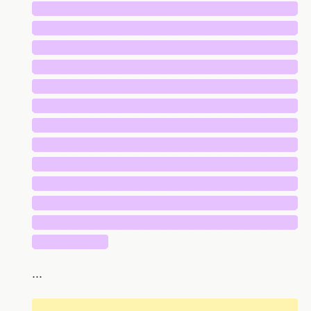
█████████████████████████████
█████████████████████████████
█████████████████████████████
█████████████████████████████
█████████████████████████████
█████████████████████████████
█████████████████████████████
█████████████████████████████
█████████████████████████████
█████████████████████████████
█████████████████████████████
█████████████████████████████
████████
...
█████████████████████████████