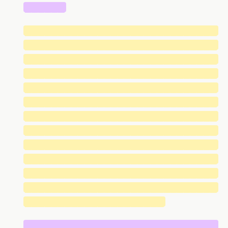
██████
█████████████████████████████
█████████████████████████████
█████████████████████████████
█████████████████████████████
█████████████████████████████
█████████████████████████████
█████████████████████████████
█████████████████████████████
█████████████████████████████
█████████████████████████████
█████████████████████████████
█████████████████████████████
█████████████████████
█████████████████████████████