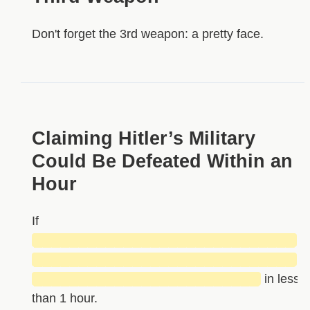
Don't forget the 3rd weapon: a pretty face.
Claiming Hitler’s Military
Could Be Defeated Within an
Hour
If
█████████████████████████████
█████████████████████████████
█████████████████████████
in less
than 1 hour.