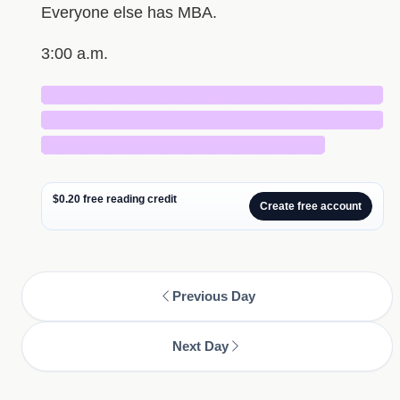
Everyone else has MBA.
3:00 a.m.
█████████████████████████████
█████████████████████████████
████████████████████████
$0.20 free reading credit
Create free account
Previous Day
Next Day