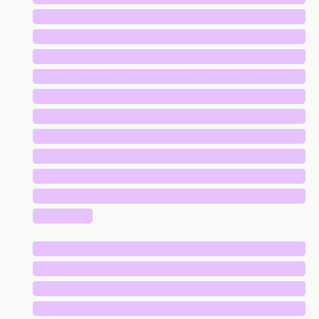
█████████████████████████████
█████████████████████████████
█████████████████████████████
█████████████████████████████
█████████████████████████████
█████████████████████████████
█████████████████████████████
█████████████████████████████
█████████████████████████████
█████████████████████████████
██████
█████████████████████████████
█████████████████████████████
█████████████████████████████
█████████████████████████████