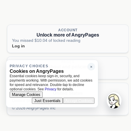
ACCOUNT
Unlock more of AngryPages
You missed $10.04 of locked reading
Log in
PAGES
PRIVACY CHOICES
About and policies
×
Cookies on AngryPages
About
Terms
Privacy
AI
Essential cookies keep sign-in, security, and
payments working. With permission, we add cookies
for speed and relevance. Double-tap to decline
LOCALE
optional cookies. See
Privacy
for details.
United States
Manage Cookies
United States
Just Essentials
Accept Cookies
Aa 文
© 2026 AngryPages Inc