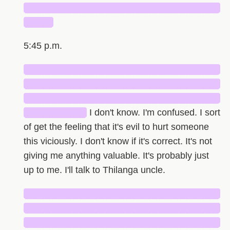
█████████████████████████████
████
5:45 p.m.
█████████████████████████████
█████████████████████████████
█████████████████████████████
█████████
I don't know. I'm confused. I sort
of get the feeling that it's evil to hurt someone
this viciously. I don't know if it's correct. It's not
giving me anything valuable. It's probably just
up to me. I'll talk to Thilanga uncle.
█████████████████████████████
█████████████████████████████
█████████████████████████████