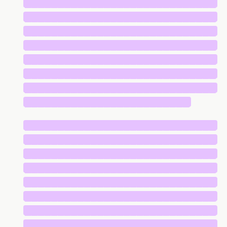
█████████████████████████████
█████████████████████████████
█████████████████████████████
█████████████████████████████
█████████████████████████████
█████████████████████████████
█████████████████████████████
█████████████████████████
█████████████████████████████
█████████████████████████████
█████████████████████████████
█████████████████████████████
█████████████████████████████
█████████████████████████████
█████████████████████████████
█████████████████████████████