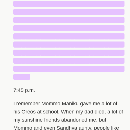
█████████████████████████████
█████████████████████████████
█████████████████████████████
█████████████████████████████
█████████████████████████████
█████████████████████████████
█████████████████████████████
█████████████████████████████
█████████████████████████████
████
7:45 p.m.
I remember Mommo Maniku gave me a lot of
his Oreos at school. When my dad died, a lot of
my sunshine friends abandoned me, but
Mommo and even Sandhya aunty, people like