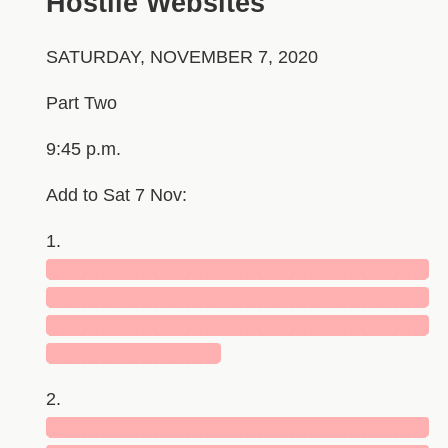
Hostile Websites
SATURDAY, NOVEMBER 7, 2020
Part Two
9:45 p.m.
Add to Sat 7 Nov:
1.
█████████████████████████████
█████████████████████████████
█████████████████████████████
█████████████
2.
█████████████████████████████