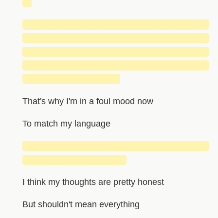
█
█████████████████████████████
█████████████████████████████
█████████████████████████████
█████████████████████████████
███████████████
That's why I'm in a foul mood now
To match my language
█████████████████████████████
████████████████
I think my thoughts are pretty honest
But shouldn't mean everything