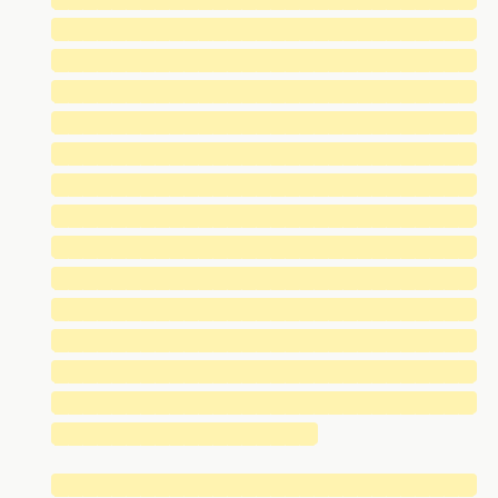
█████████████████████████████
█████████████████████████████
█████████████████████████████
█████████████████████████████
█████████████████████████████
█████████████████████████████
█████████████████████████████
█████████████████████████████
█████████████████████████████
█████████████████████████████
█████████████████████████████
█████████████████████████████
█████████████████████████████
██████████████████
█████████████████████████████