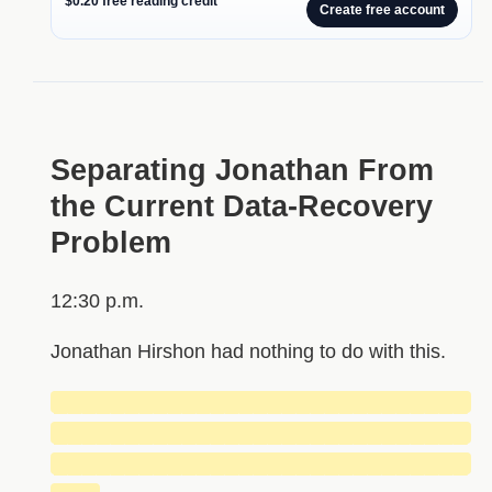
$0.20 free reading credit
Create free account
Separating Jonathan From
the Current Data-Recovery
Problem
12:30 p.m.
Jonathan Hirshon had nothing to do with this.
█████████████████████████████
█████████████████████████████
█████████████████████████████