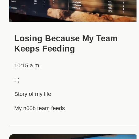
Losing Because My Team
Keeps Feeding
10:15 a.m.
: (
Story of my life
My n00b team feeds