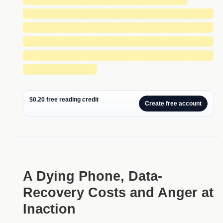
█████████████████████████████
█████████████████████████████
█████████████████████████████
█████████████████████████████
███████████
$0.20 free reading credit
Create free account
A Dying Phone, Data-
Recovery Costs and Anger at
Inaction