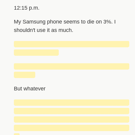
12:15 p.m.
My Samsung phone seems to die on 3%. I
shouldn't use it as much.
█████████████████████████████
███████████
█████████████████████████████
█████
But whatever
█████████████████████████████
█████████████████████████████
█████████████████████████████
█████████████████████████████