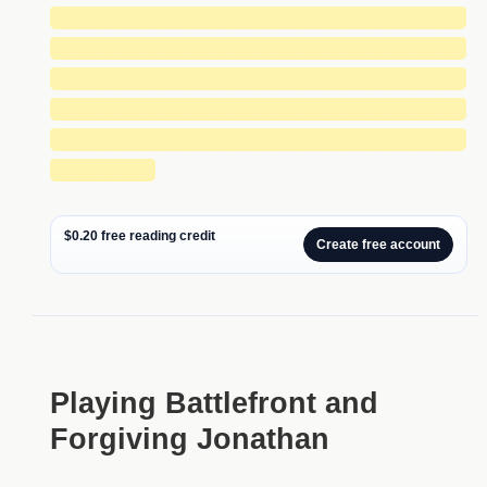
█████████████████████████████
█████████████████████████████
█████████████████████████████
█████████████████████████████
█████████████████████████████
███████
$0.20 free reading credit
Create free account
Playing Battlefront and
Forgiving Jonathan