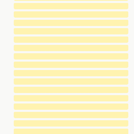
█████████████████████████████
█████████████████████████████
█████████████████████████████
█████████████████████████████
█████████████████████████████
█████████████████████████████
█████████████████████████████
█████████████████████████████
█████████████████████████████
█████████████████████████████
█████████████████████████████
█████████████████████████████
█████████████████████████████
█████████████████████████████
█████████████████████████████
█████████████████████████████