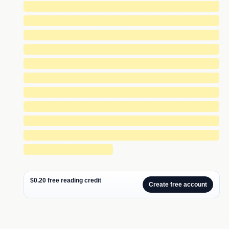
█████████████████████████████
█████████████████████████████
█████████████████████████████
█████████████████████████████
█████████████████████████████
█████████████████████████████
█████████████████████████████
█████████████████████████████
█████████████████████████████
█████████████████████████████
█████████████
$0.20 free reading credit
Create free account