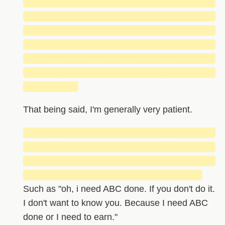
█████████████████████████████
█████████████████████████████
█████████████████████████████
█████████████████████████████
█████████████████████████████
█████████████████████████████
████████
That being said, I'm generally very patient.
█████████████████████████████
█████████████████████████████
█████████████████████████████
███████████████████████████
Such as "oh, i need ABC done. If you don't do it.
I don't want to know you. Because I need ABC
done or I need to earn."