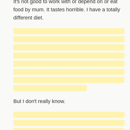
It's not good to work with or depend on or eat
food by mum. It tastes horrible. I have a totally
different diet.
█████████████████████████████
█████████████████████████████
█████████████████████████████
█████████████████████████████
█████████████████████████████
█████████████████████████████
█████████████████████████████
███████████████████
But I don't really know.
█████████████████████████████
█████████████████████████████