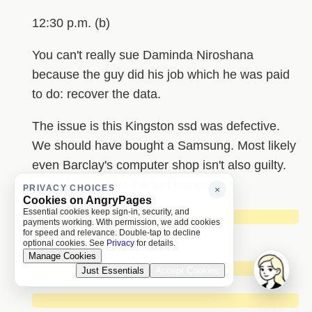
12:30 p.m. (b)
You can't really sue Daminda Niroshana
because the guy did his job which he was paid
to do: recover the data.
The issue is this Kingston ssd was defective.
We should have bought a Samsung. Most likely
even Barclay's computer shop isn't also guilty.
It's hard to detect if a ssd works.
PRIVACY CHOICES
×
Cookies on AngryPages
Essential cookies keep sign-in, security, and
█████████████████████████████
payments working. With permission, we add cookies
for speed and relevance. Double-tap to decline
████████████████
optional cookies. See
Privacy
for details.
Manage Cookies
██████████████████████████
Just Essentials
Accept Cookies
█████████████████████████████