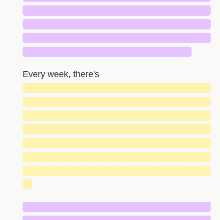
█████████████████████████████
█████████████████████████████
█████████████████████████████
██████████████████████████
Every week, there's
█████████████████████████████
█████████████████████████████
█████████████████████████████
█████████████████████████████
█████████████████████████████
█████████████████████████████
█████████████████████████████
█
█████████████████████████████