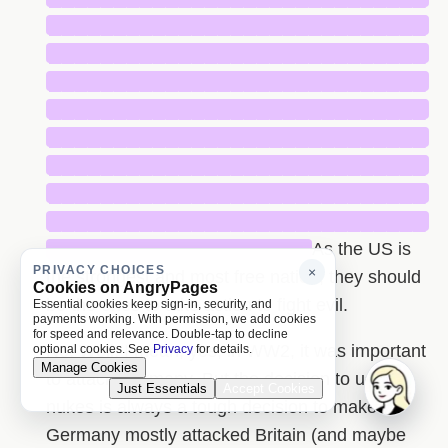
█████████████████████████████
█████████████████████████████
█████████████████████████████
█████████████████████████████
█████████████████████████████
█████████████████████████████
█████████████████████████████
█████████████████████████████
████████████████████
As the US is
PRIVACY CHOICES
×
the strongest and most free nation, they should
Cookies on AngryPages
be the ones to take action to fight evil.
Essential cookies keep sign-in, security, and
payments working. With permission, we add cookies
for speed and relevance. Double-tap to decline
No. Well, I mean, yes, in WW2, it was important
optional cookies. See
Privacy
for details.
Manage Cookies
to attack Germany. But the decision to use
Just Essentials
Accept Cookies
nukes is always a tough decision to make.
Germany mostly attacked Britain (and maybe