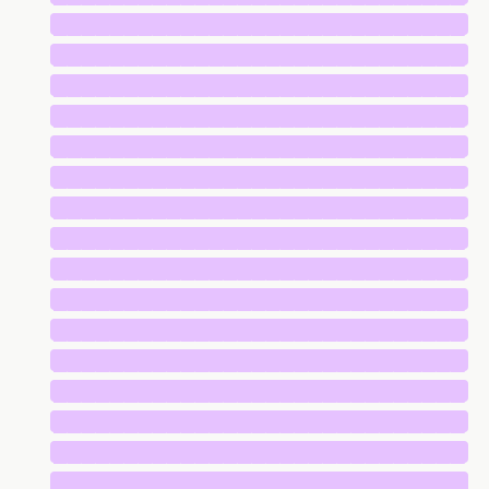
█████████████████████████████
█████████████████████████████
█████████████████████████████
█████████████████████████████
█████████████████████████████
█████████████████████████████
█████████████████████████████
█████████████████████████████
█████████████████████████████
█████████████████████████████
█████████████████████████████
█████████████████████████████
█████████████████████████████
█████████████████████████████
█████████████████████████████
█████████████████████████████