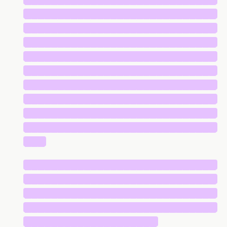
█████████████████████████████
█████████████████████████████
█████████████████████████████
█████████████████████████████
█████████████████████████████
█████████████████████████████
█████████████████████████████
█████████████████████████████
█████████████████████████████
███
█████████████████████████████
█████████████████████████████
█████████████████████████████
█████████████████████████████
████████████████████