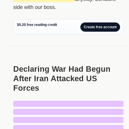
side with our boss.
$0.20 free reading credit
Create free account
Declaring War Had Begun
After Iran Attacked US
Forces
█████████████████████████████
█████████████████████████████
█████████████████████████████
█████████████████████████████