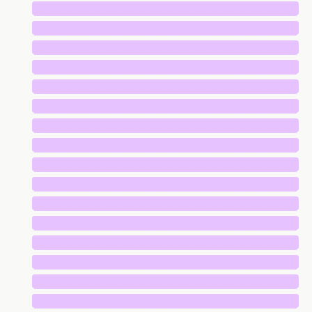
█████████████████████████████
█████████████████████████████
█████████████████████████████
█████████████████████████████
█████████████████████████████
█████████████████████████████
█████████████████████████████
█████████████████████████████
█████████████████████████████
█████████████████████████████
█████████████████████████████
█████████████████████████████
█████████████████████████████
█████████████████████████████
█████████████████████████████
█████████████████████████████