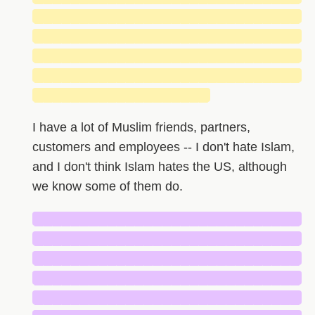
█████████████████████████████
█████████████████████████████
█████████████████████████████
█████████████████████████████
███████████████████
I have a lot of Muslim friends, partners,
customers and employees -- I don't hate Islam,
and I don't think Islam hates the US, although
we know some of them do.
█████████████████████████████
█████████████████████████████
█████████████████████████████
█████████████████████████████
█████████████████████████████