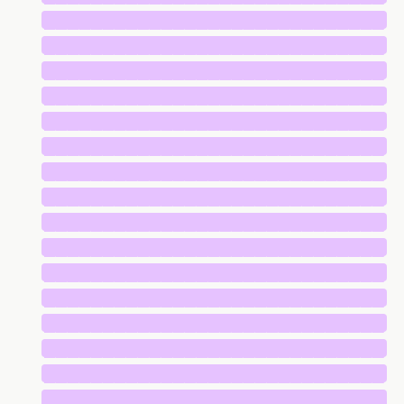
█████████████████████████████
█████████████████████████████
█████████████████████████████
█████████████████████████████
█████████████████████████████
█████████████████████████████
█████████████████████████████
█████████████████████████████
█████████████████████████████
█████████████████████████████
█████████████████████████████
█████████████████████████████
█████████████████████████████
█████████████████████████████
█████████████████████████████
█████████████████████████████