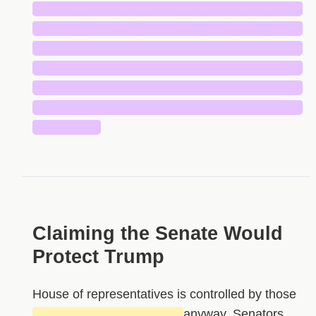
█████████████████████████████
█████████████████████████████
█████████████████████████████
█████████████████████████████
█████████████████████████████
█████████████████████████████
███████
Claiming the Senate Would
Protect Trump
House of representatives is controlled by those
████████████████
anyway. Senators