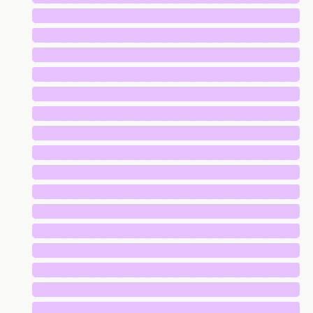
█████████████████████████████
█████████████████████████████
█████████████████████████████
█████████████████████████████
█████████████████████████████
█████████████████████████████
█████████████████████████████
█████████████████████████████
█████████████████████████████
█████████████████████████████
█████████████████████████████
█████████████████████████████
█████████████████████████████
█████████████████████████████
█████████████████████████████
█████████████████████████████