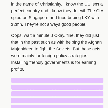
in the name of Christianity. I know the US isn't a
perfect country and I know they do evil. The CIA
spied on Singapore and tried bribing LKY with
$2mn. They're not always good people.
Oops, wait a minute..! Okay, fine, they did just
that in the past such as with helping the Afghan
Mujahideen to fight the Soviets. But these acts
were mainly for foreign policy strategies.
Installing friendly governments is for earning
profits.
█████████████████████████████
█████████████████████████████
█████████████████████████████
█████████████████████████████
█████████████████████████████