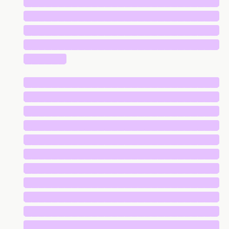
█████████████████████████████
█████████████████████████████
█████████████████████████████
█████████████████████████████
██████
█████████████████████████████
█████████████████████████████
█████████████████████████████
█████████████████████████████
█████████████████████████████
█████████████████████████████
█████████████████████████████
█████████████████████████████
█████████████████████████████
█████████████████████████████
█████████████████████████████