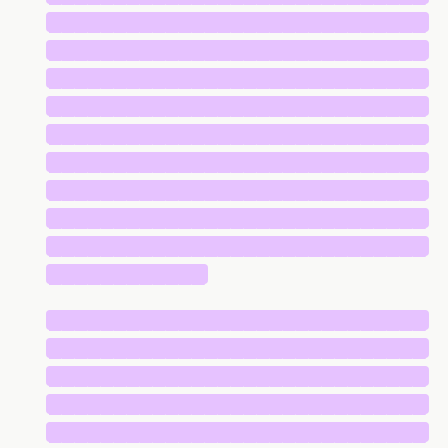
█████████████████████████████
█████████████████████████████
█████████████████████████████
█████████████████████████████
█████████████████████████████
█████████████████████████████
█████████████████████████████
█████████████████████████████
█████████████████████████████
████████████
█████████████████████████████
█████████████████████████████
█████████████████████████████
█████████████████████████████
█████████████████████████████