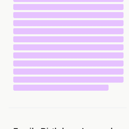
█████████████████████████████
█████████████████████████████
█████████████████████████████
█████████████████████████████
█████████████████████████████
█████████████████████████████
█████████████████████████████
█████████████████████████████
█████████████████████████████
█████████████████████████████
█████████████████████████