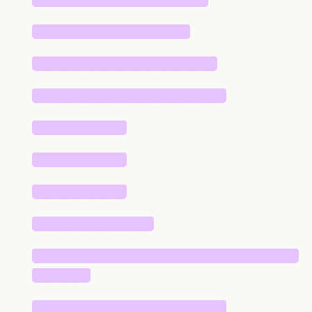
█████████████████
████████████████████
█████████████████████
██████████
██████████
██████████
█████████████
█████████████████████████████
██████
█████████████████████