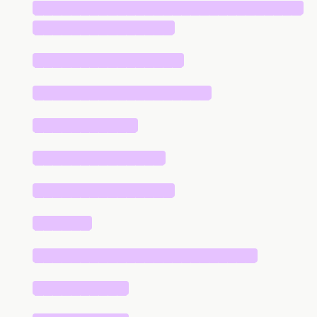
█████████████████████████████
███████████████
████████████████
███████████████████
███████████
██████████████
███████████████
██████
████████████████████████
██████████