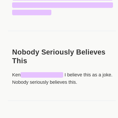
█████████████████████████████
███████████
Nobody Seriously Believes
This
Ken
████████████
I believe this as a joke.
Nobody seriously believes this.