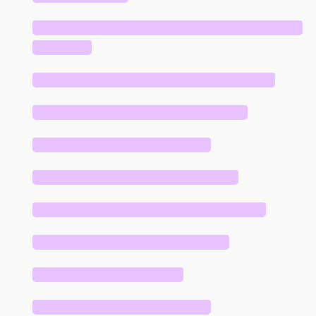
█████████████████████████████
██████
██████████████████████████
███████████████████████
███████████████████
██████████████████████
█████████████████████████
█████████████████████
████████████████
███████████████████