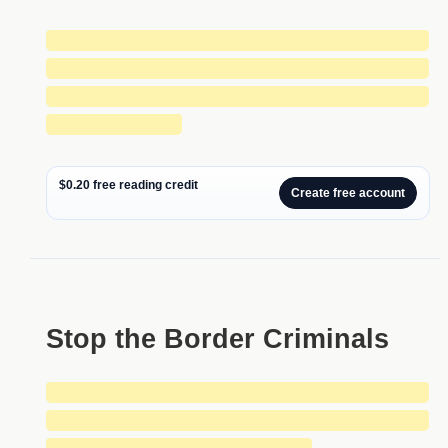
█████████████████████████████
█████████████████████████████
█████████████████████████████
██████████
$0.20 free reading credit
Create free account
Stop the Border Criminals
█████████████████████████████
█████████████████████████████